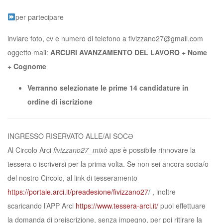
per partecipare
inviare foto, cv e numero di telefono a fivizzano27@gmail.com
oggetto mail:
ARCURI AVANZAMENTO DEL LAVORO + Nome
+ Cognome
Verranno selezionate le prime 14 candidature in
ordine di iscrizione
INGRESSO RISERVATO ALLE/AI SOCƏ
Al Circolo Arci
fivizzano27_mixò aps
è possibile rinnovare la
tessera o iscriversi per la prima volta. Se non sei ancora socia/o
del nostro Circolo, al link di tesseramento
https://portale.arci.it/preadesione/fivizzano27
/ , inoltre
scaricando l’APP Arci
https://www.tessera-arci.it/
puoi effettuare
la domanda di preiscrizione, senza impegno, per poi ritirare la