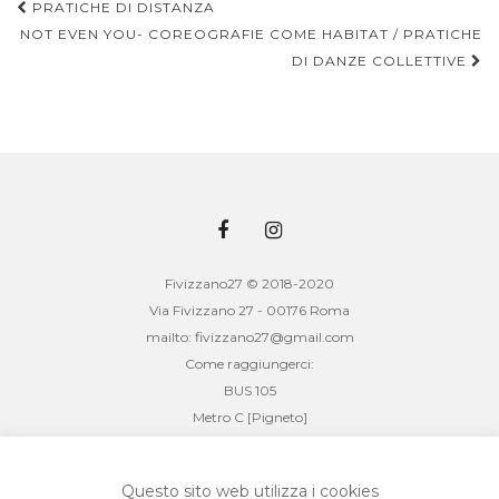
PRATICHE DI DISTANZA
NOT EVEN YOU- COREOGRAFIE COME HABITAT / PRATICHE
Navigazione articoli
DI DANZE COLLETTIVE
Fivizzano27 © 2018-2020
Via Fivizzano 27 - 00176 Roma
mailto: fivizzano27@gmail.com
Come raggiungerci:
BUS 105
Metro C [Pigneto]
mixò _ associazione culturale (fivizzano27)
cf: 08847391003
Questo sito web utilizza i cookies