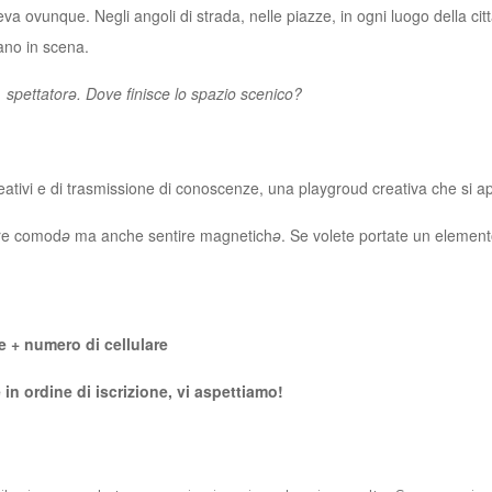
ndeva ovunque. Negli angoli di strada, nelle piazze, in ogni luogo della cit
ano in scena.
 spettatorə. Dove finisce lo spazio scenico?
eativi e di trasmissione di conoscenze, una playgroud creativa che si a
are comod
ə
ma anche sentire magnetich
ə
. Se volete portate un element
+ numero di cellulare
in ordine di iscrizione,
vi aspettiamo!