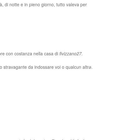
tà, di notte e in pieno giorno, tutto valeva per
pre con costanza nella casa di
fivizzano27.
o stravagante da indossare voi o qualcun altr
ə
.