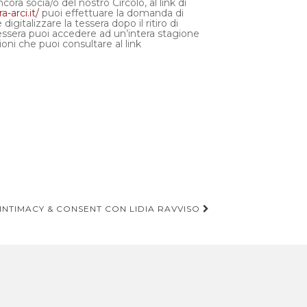
cora socia/o del nostro Circolo, al link di
-arci.it/
puoi effettuare la domanda di
igitalizzare la tessera dopo il ritiro di
essera puoi accedere ad un’intera stagione
zioni che puoi consultare al link
| INTIMACY & CONSENT CON LIDIA RAVVISO