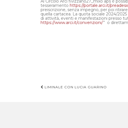
Al Circolo Arci fivizzano27_mixò aps è possibil
tesseramento
https://portale.arci.it/preades
preiscrizione, senza impegno, per poi ritirare 
quella cartacea. La quota sociale 2024/2025
di attività, eventi e manifestazioni presso tut
https://www.arci.it/convenzioni/
” o diretta
LIMINALE CON LUCIA GUARINO
Navigazione articoli