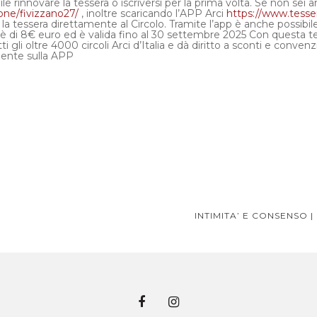
e rinnovare la tessera o iscriversi per la prima volta. Se non sei an
ione/fivizzano27/
, inoltre scaricando l’APP Arci
https://www.tessera
la tessera direttamente al Circolo. Tramite l’app è anche possibile d
 è di 8€ euro ed è valida fino al 30 settembre 2025 Con questa t
ti gli oltre 4000 circoli Arci d’Italia e dà diritto a sconti e conven
mente sulla APP
INTIMITA’ E CONSENSO 