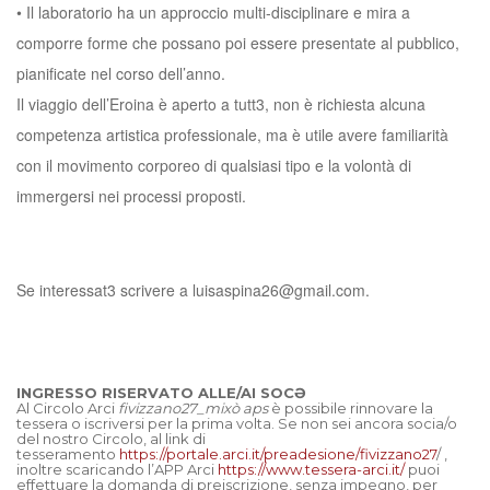
•⁠ ⁠Il laboratorio ha un approccio multi-disciplinare e mira a
comporre forme che possano poi essere presentate al pubblico,
pianificate nel corso dell’anno.
Il viaggio dell’Eroina è aperto a tutt3, non è richiesta alcuna
competenza artistica professionale, ma è utile avere familiarità
con il movimento corporeo di qualsiasi tipo e la volontà di
immergersi nei processi proposti.
Se interessat3 scrivere a luisaspina26@gmail.com.
INGRESSO RISERVATO ALLE/AI SOCƏ
Al Circolo Arci
fivizzano27_mixò aps
è possibile rinnovare la
tessera o iscriversi per la prima volta. Se non sei ancora socia/o
del nostro Circolo, al link di
tesseramento
https://portale.arci.it/preadesione/fivizzano27
/ ,
inoltre scaricando l’APP Arci
https://www.tessera-arci.it/
puoi
effettuare la domanda di preiscrizione, senza impegno, per