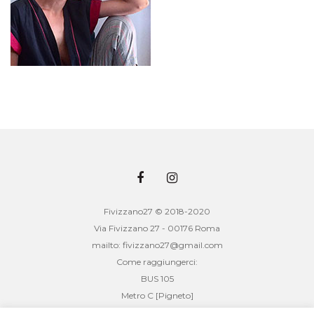
Fivizzano27 © 2018-2020
Via Fivizzano 27 - 00176 Roma
mailto: fivizzano27@gmail.com
Come raggiungerci:
BUS 105
Metro C [Pigneto]