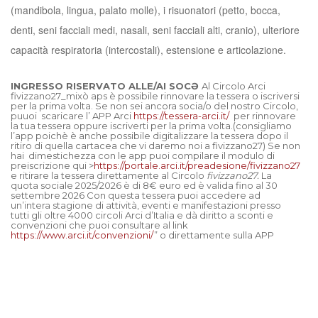
(mandibola, lingua, palato molle), i risuonatori (petto, bocca,
denti, seni facciali medi, nasali, seni facciali alti, cranio), ulteriore
capacità respiratoria (intercostali), estensione e articolazione.
INGRESSO RISERVATO ALLE/AI SOCƏ
Al Circolo Arci
fivizzano27_mixò aps è possibile rinnovare la tessera o iscriversi
per la prima volta. Se non sei ancora socia/o del nostro Circolo,
puuoi scaricare l’ APP Arci
https://tessera-arci.it/
per rinnovare
la tua tessera oppure iscriverti per la prima volta.(consigliamo
l’app poichè è anche possibile digitalizzare la tessera dopo il
ritiro di quella cartacea che vi daremo noi a fivizzano27) Se non
hai dimestichezza con le app puoi compilare il modulo di
preiscrizione qui >
https://portale.arci.it/preadesione/fivizzano27
e ritirare la tessera direttamente al Circolo
fivizzano27.
La
quota sociale 2025/2026 è di 8€ euro ed è valida fino al 30
settembre 2026 Con questa tessera puoi accedere ad
un’intera stagione di attività, eventi e manifestazioni presso
tutti gli oltre 4000 circoli Arci d’Italia e dà diritto a sconti e
convenzioni che puoi consultare al link
https://www.arci.it/convenzioni/
” o direttamente sulla APP