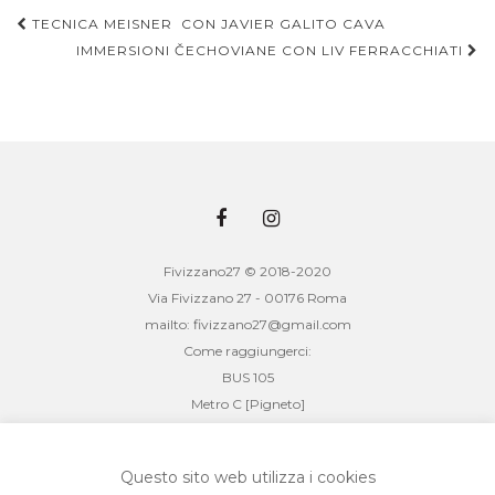
TECNICA MEISNER CON JAVIER GALITO CAVA
IMMERSIONI ČECHOVIANE CON LIV FERRACCHIATI
Navigazione articoli
Fivizzano27 © 2018-2020
Via Fivizzano 27 - 00176 Roma
mailto: fivizzano27@gmail.com
Come raggiungerci:
BUS 105
Metro C [Pigneto]
mixò _ associazione culturale (fivizzano27)
cf: 08847391003
Questo sito web utilizza i cookies
sede legale: via braccio da montone, 46 - 00176 roma