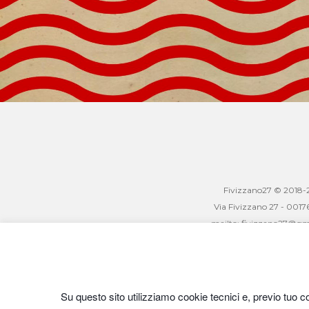
Fivizzano27 © 2018
Via Fivizzano 27 - 001
mailto: fivizzano27@gm
Come raggiungerc
BUS 105
Metro C [Pigneto
Su questo sito utilizziamo cookie tecnici e, previo tuo c