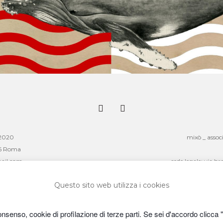
-2020
mixò _ assoc
76 Roma
ail.com
sede legale: via 
i:
sede operativa: via fiviz
Questo sito web utilizza i cookies
mailto: mixoa
]
website: 
onsenso, cookie di profilazione di terze parti. Se sei d'accordo clicca 