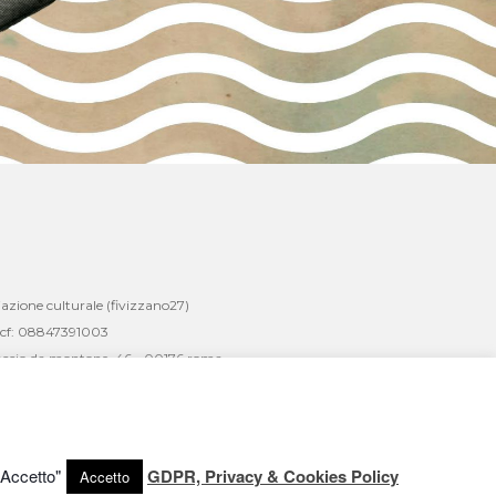
iazione culturale (fivizzano27)
cf: 08847391003
braccio da montone, 46 - 00176 roma
zano, 27 - 00176 roma | tel/fax 06 64851293
ssociazioneculturale@gmail.com
https://www.fivizzano27.it
"Accetto"
GDPR, Privacy & Cookies Policy
Accetto