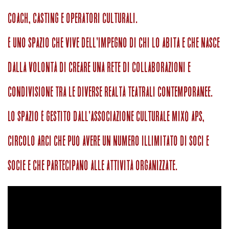
coach, casting e operatori culturali.
È uno spazio che vive dell’impegno di chi lo abita e che nasce
dalla volontà di creare una rete di collaborazioni e
condivisione tra le diverse realtà teatrali contemporanee.
Lo spazio è gestito dall’associazione culturale mixò aps,
circolo arci che può avere un numero illimitato di soci e
socie e che partecipano alle attività organizzate.