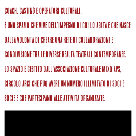
coach, casting e operatori culturali.
È uno spazio che vive dell’impegno di chi lo abita e che nasce
dalla volontà di creare una rete di collaborazioni e
condivisione tra le diverse realtà teatrali contemporanee.
Lo spazio è gestito dall’associazione culturale mixò aps,
circolo arci che può avere un numero illimitato di soci e
socie e che partecipano alle attività organizzate.